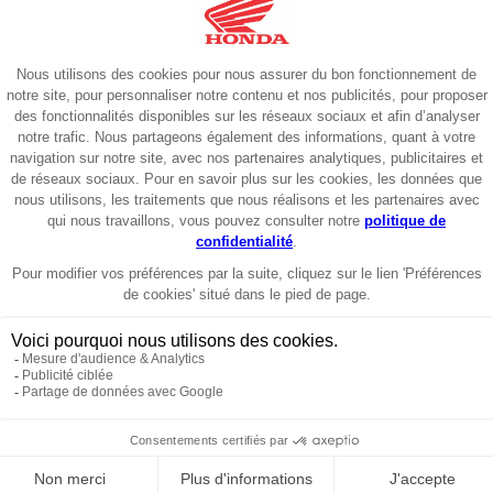
charge par la concession. Carte grise, certificat de cession, radiation, etc,
avec votre moto. Nous examinons l'état général, le carnet d'entretien, les
e reprise chiffrée, valable plusieurs jours. Vous prenez le temps de
nt du prix de votre nouvelle moto ou scooter Honda. Vous réglez la