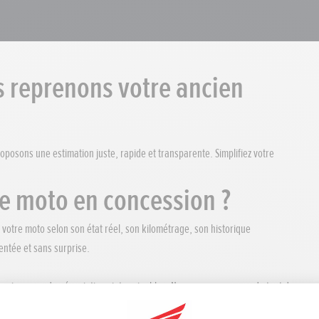
s reprenons votre ancien
oposons une estimation juste, rapide et transparente. Simplifiez votre
re moto en concession ?
 votre moto selon son état réel, son kilométrage, son historique
entée et sans surprise.
rganiser, pas de négociations interminables. Nous nous occupons de tout de
rçu du prix de votre nouvelle Honda.