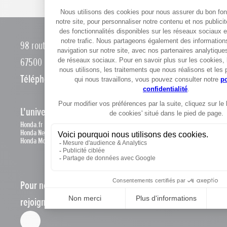
98 route Marienthal
67500 Haguenau
Téléphone :
0388732099
L'univers Honda
Honda.fr
Honda News
Honda Motos
Pour ne rien manquer de l'actualité,
rejoignez-nous sur les réseaux !