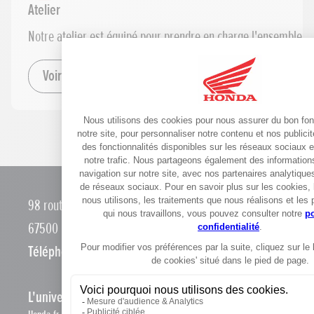
Atelier
Notre atelier est équipé pour prendre en charge l'ensemble d
Voir le détail
98 route Marienthal
67500 Haguenau
Téléphone :
0388732099
L'univers Honda