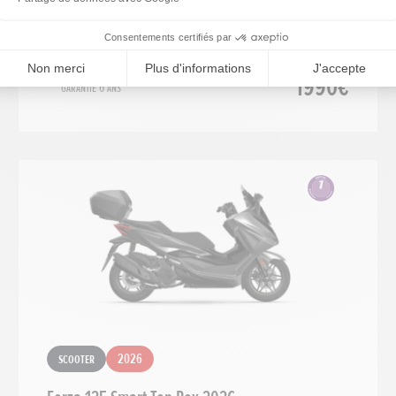
Scooter
2023
EM1 e: 2023
1990€
Garantie 6 ans
Scooter
2026