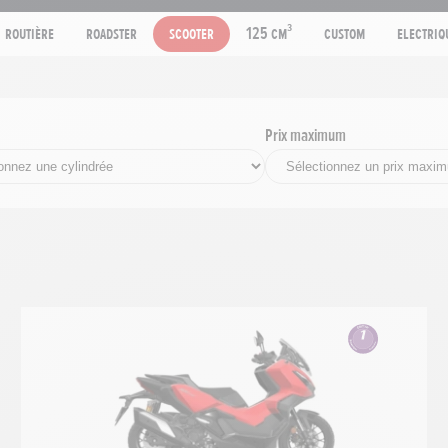
Routière
Roadster
Scooter
125 cm³
Custom
Electriq
Prix maximum