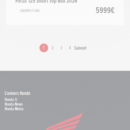
Forza 125 Smart Top Box 2026
5999€
Garantie 6 ans
Suivant
1
2
3
4
L'univers Honda
Honda.fr
Honda News
Honda Motos