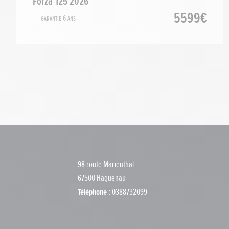
Forza 125 2026
5599€
Garantie 6 ans
98 route Marienthal
67500 Haguenau
Téléphone :
0388732099