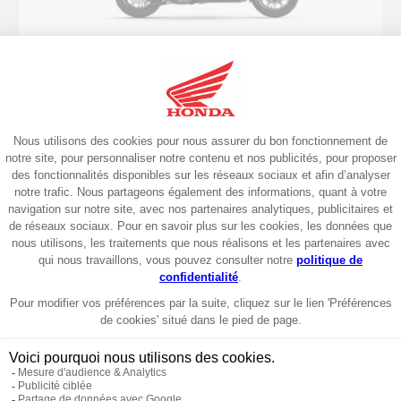
Scooter
2025
ADV350 2025
6649€
Garantie 6 ans