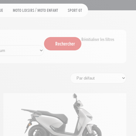
ue
Moto loisirs / moto enfant
Sport GT
Réinitialiser les filtres
Rechercher