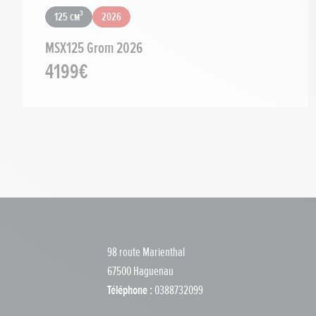
125 cm³
2026
MSX125 Grom 2026
4199€
98 route Marienthal
67500 Haguenau
Téléphone :
0388732099