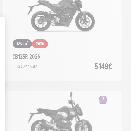
125 cm³
2026
CB125R 2026
5149€
Garantie 6 ans