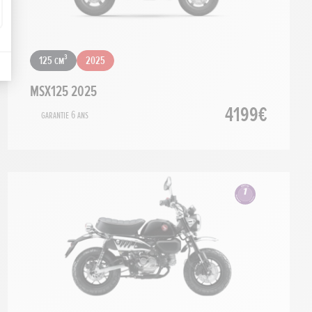
125 cm³
2025
MSX125 2025
4199€
Garantie 6 ans