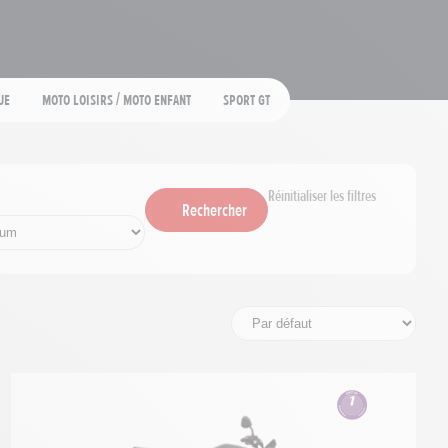
ue
Moto loisirs / moto enfant
Sport GT
Réinitialiser les filtres
Rechercher