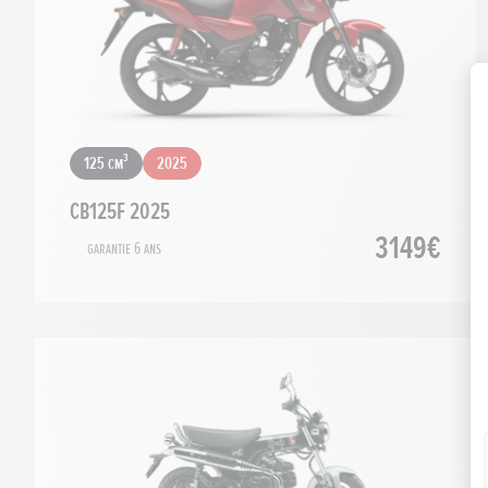
125 cm³
2025
CB125F 2025
3149€
Garantie 6 ans