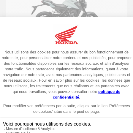
125 cm³
2024
CB125R 2024
5149€
Garantie 6 ans