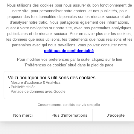
plus de confort
.
La CB125F 2026 gagne aussi :
un
écran TFT couleur
plus lisible
une
connectivité smartphone via l’application Honda
RoadSync
une
prise USB‑C
de série
Accessible, économique et facile à prendre en main, la CB125F
reste la
moto idéale pour les trajets du quotidien
, que ce
soit pour débuter ou se déplacer simplement en ville.
Partager cet article
Partager par e-mail