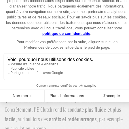
Le système laisse toujours la possibilité d’utiliser l’embrayage
de manière classique, selon vos préférences.
Honda étend également cette technologie à sa gamme 750.
L’E‑Clutch est désormais disponible sur :
CB750 Hornet
XL750 Transalp
Sur ces modèles, le système
E‑Clutch
fonctionne en parfaite
harmonie avec un
accélérateur à commande électronique
qui aide la moto à réagir de manière plus douce.
Concrètement, l’E-Clutch rend la conduite
plus fluide et plus
facile
, surtout lors des
arrêts et redémarrages
, par exemple
en circulation urbaine.