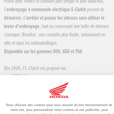
Pensé pour rendre la conduite plus simple et plus naturelle,
l’
embrayage à commande électrique E‑Clutch
permet de
démarrer, s’arrêter et passer les vitesses sans utiliser le
levier d’embrayage
, tout en conservant une boîte de vitesses
classique. Résultat : une conduite plus fluide, notamment en
ville et dans les embouteillages.
Disponible sur les gammes 500, 650 et 750
Dès 2026, l’E‑Clutch est proposé sur :
CB500 Hornet
CBR500R
NX500
Une bonne nouvelle pour les
titulaires du permis A2
, qui
peuvent ainsi profiter d’un
confort d’utilisation inégalable
.